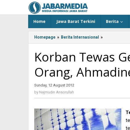
Skip
to
content
Home
Jawa Barat Terkini
Berita
Homepage
»
Berita Internasional
»
<!-
-:IN-
-
Korban Tewas Ge
>Korban
Tewas
Orang, Ahmadin
Gempa
di
Iran
Sunday, 12 August 2012
by
Kini
Najmudin
180
by
Najmudin Ansorullah
Ansorullah
Orang,
Ahmadinejad
Berduka<!-
T
-:-
t
-
t
>