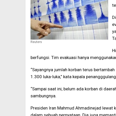
t
Di
e
y
Ta
Reuters
Hi
berfungsi. Tim evakuasi hanya menggunakan 
“Sayangnya jumlah korban terus bertambah
1.300 luka-luka,” kata kepala penangggulang
“Sampai saat ini, belum ada korban di daera
sambungnya.
Presiden Iran Mahmud Ahmadinejad lewat k
dalam sebuah pernyataan. Dia juga memasti