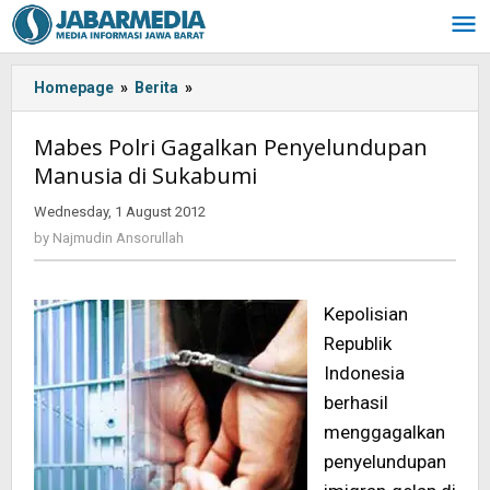
Skip
to
content
Homepage
»
Berita
»
<!-
-:IN-
-
Mabes Polri Gagalkan Penyelundupan
>Mabes
Manusia di Sukabumi
Polri
Gagalkan
Wednesday, 1 August 2012
by
Penyelundupan
Najmudin
by
Najmudin Ansorullah
Manusia
Ansorullah
di
Sukabumi<!-
Kepolisian
-:-
-
Republik
>
Indonesia
berhasil
menggagalkan
penyelundupan