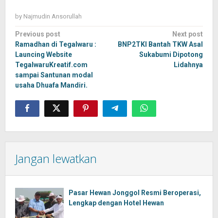
by
Najmudin Ansorullah
Post
Previous post
Next post
navigation
Ramadhan di Tegalwaru :
BNP2TKI Bantah TKW Asal
Launcing Website
Sukabumi Dipotong
TegalwaruKreatif.com
Lidahnya
sampai Santunan modal
usaha Dhuafa Mandiri.
Jangan lewatkan
Pasar Hewan Jonggol Resmi Beroperasi,
Lengkap dengan Hotel Hewan