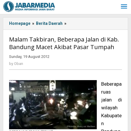
Skip
to
content
Homepage
»
Berita Daerah
»
<!-
-:IN-
-
Malam Takbiran, Beberapa Jalan di Kab.
>Malam
Bandung Macet Akibat Pasar Tumpah
Takbiran,
Beberapa
Sunday, 19 August 2012
by
Jalan
Oban
by
Oban
di
Kab.
Bandung
Beberapa
Macet
Akibat
ruas
Pasar
jalan di
Tumpah<!-
wilayah
-:-
Kabupate
-
>
n