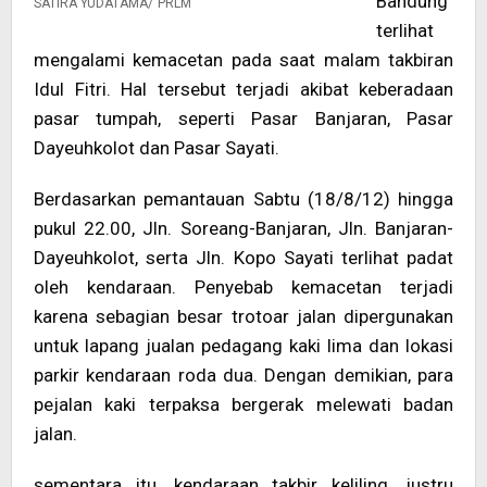
Bandung
SATIRA YUDATAMA/”PRLM”
terlihat
mengalami kemacetan pada saat malam takbiran
Idul Fitri. Hal tersebut terjadi akibat keberadaan
pasar tumpah, seperti Pasar Banjaran, Pasar
Dayeuhkolot dan Pasar Sayati.
Berdasarkan pemantauan Sabtu (18/8/12) hingga
pukul 22.00, Jln. Soreang-Banjaran, Jln. Banjaran-
Dayeuhkolot, serta Jln. Kopo Sayati terlihat padat
oleh kendaraan. Penyebab kemacetan terjadi
karena sebagian besar trotoar jalan dipergunakan
untuk lapang jualan pedagang kaki lima dan lokasi
parkir kendaraan roda dua. Dengan demikian, para
pejalan kaki terpaksa bergerak melewati badan
jalan.
sementara itu, kendaraan takbir keliling, justru