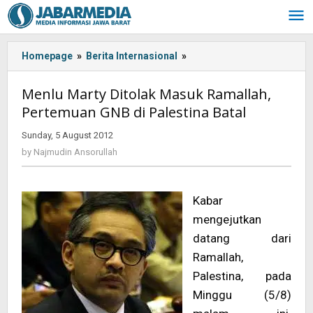
Skip
to
content
Homepage
»
Berita Internasional
»
<!-
-:IN-
-
Menlu Marty Ditolak Masuk Ramallah,
>Menlu
Pertemuan GNB di Palestina Batal
Marty
Ditolak
Sunday, 5 August 2012
by
Masuk
Najmudin
by
Najmudin Ansorullah
Ramallah,
Ansorullah
Pertemuan
GNB
Kabar
di
Palestina
mengejutkan
Batal<!-
datang dari
-:-
Ramallah,
-
Palestina, pada
>
Minggu (5/8)