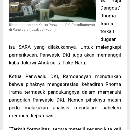
sa ‘Raja
>
Dangdut’
Rhoma
Irama
Rhoma Irama dan Ketua Panwaslu DKI Ramdhansyah
di Panwaslu (Iqbal/detikcom)
terkait
dugaan
isu SARA yang dilakukannya. Untuk melengkapi
pemeriksaan, Panwaslu DKI juga akan memanggil
kubu Jokowi-Ahok serta Foke-Nara.
Ketua Panwaslu DKI, Ramdansyah menuturkan
bahwa pihaknya mengapresiasi kehadiran Rhoma
Irama termasuk pendukungnya dalam memenuhi
panggilan Panwaslu DKI. Namun pihaknya masih
perlu melakukan analisis mendalam sebelum
membuat keputusan.
“Terkait formalitas, secara materiil sedang kita kaji