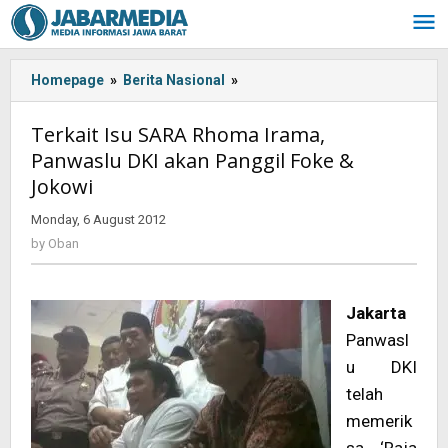
Skip
to
content
Homepage
»
Berita Nasional
»
<!-
-:IN-
-
Terkait Isu SARA Rhoma Irama,
>Terkait
Panwaslu DKI akan Panggil Foke &
Isu
Jokowi
SARA
Rhoma
Monday, 6 August 2012
by
Irama,
Oban
by
Oban
Panwaslu
DKI
akan
Panggil
Jakarta
Foke
Panwasl
&
u DKI
Jokowi
telah
<!-
-:-
memerik
-