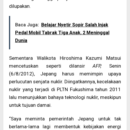
dilupakan.
Baca Juga:
Belajar Nyetir Sopir Salah Injak
Pedal Mobil Tabrak Tiga Anak, 2 Meninggal
Dunia
Sementara Walikota Hiroshima Kazumi Matsui
mencetuskan seperti dilansir
AFP,
Senin
(6/8/2012), Jepang harus memimpin upaya
perlucutan senjata nuklir. Diingatkannya, kecelakaan
nuklir yang terjadi di PLTN Fukushima tahun 2011
lalu menunjukkan bahaya teknologi nuklir, meskipun
untuk tujuan damai.
“Saya meminta pemerintah Jepang untuk tak
berlama-lama lagi membentuk kebijakan energi