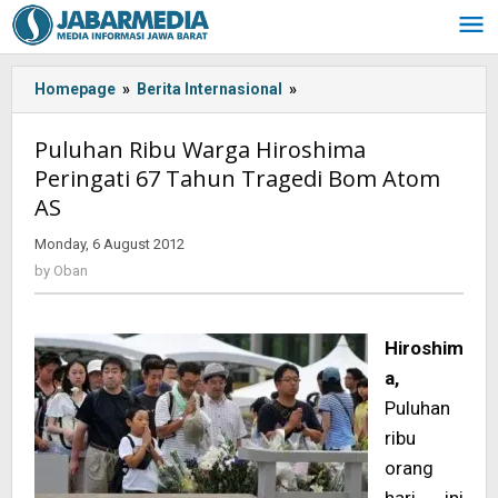
Skip
to
content
Homepage
»
Berita Internasional
»
<!-
-:IN-
-
Puluhan Ribu Warga Hiroshima
>
Peringati 67 Tahun Tragedi Bom Atom
Puluhan
AS
Ribu
Warga
Monday, 6 August 2012
by
Hiroshima
Oban
by
Oban
Peringati
67
Tahun
Tragedi
Hiroshim
Bom
a,
Atom
Puluhan
AS<!-
ribu
-:-
-
orang
>