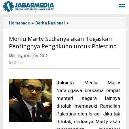
Skip
to
content
Homepage
»
Berita Nasional
»
<!-
-:IN-
-
Menlu Marty Sedianya akan Tegaskan
>Menlu
Pentingnya Pengakuan untuk Palestina
Marty
Sedianya
Monday, 6 August 2012
by
akan
Oban
by
Oban
Tegaskan
Pentingnya
Pengakuan
Jakarta
Menlu Marty
untuk
Palestina
Natalegawa bersama empat
<!-
menteri negara lainnya
-:-
ditolak memasuki Ramallah
-
Palestina oleh Israel. Jika tak
>
ditolak, sedianya Marty akan