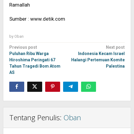
Ramallah
Sumber : www.detik.com
by
Oban
Post
Previous post
Next post
navigation
Puluhan Ribu Warga
Indonesia Kecam Israel
Hiroshima Peringati 67
Halangi Pertemuan Komite
Tahun Tragedi Bom Atom
Palestina
AS
Tentang Penulis:
Oban