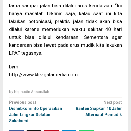
lama sampai jalan bisa dilalui arus kendaraan. “Ini
hanya masalah tekhnis saja, kalau saat ini kita
lakukan betonisasi, praktis jalan tidak akan bisa
dilalui karene memerlukan waktu sekitar 40 hari
untuk bisa dilalui kendaraan. Sementara agar
kendaraan bisa lewat pada arus mudik kita lakukan
LPA,” tegasnya.
bym
http://www.klik-galamedia.com
by
Najmudin Ansorullah
Post
Previous post
Next post
navigation
Dishubkominfo Operasikan
Banten Siapkan 10 Jalur
Jalur Lingkar Selatan
Alternatif Pemudik
Sukabumi