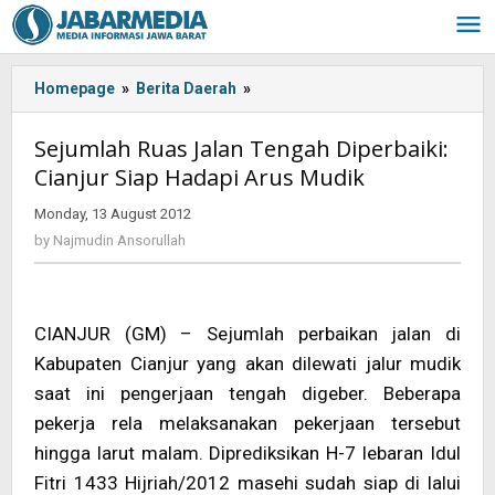
Skip
to
content
Homepage
»
Berita Daerah
»
<!-
-:IN-
-
Sejumlah Ruas Jalan Tengah Diperbaiki:
>Sejumlah
Cianjur Siap Hadapi Arus Mudik
Ruas
Jalan
Monday, 13 August 2012
by
Tengah
Najmudin
by
Najmudin Ansorullah
Diperbaiki:
Ansorullah
Cianjur
Siap
Hadapi
CIANJUR (GM) – Sejumlah perbaikan jalan di
Arus
Kabupaten Cianjur yang akan dilewati jalur mudik
Mudik<!-
-:-
saat ini pengerjaan tengah digeber. Beberapa
-
pekerja rela melaksanakan pekerjaan tersebut
>
hingga larut malam. Diprediksikan H-7 lebaran Idul
Fitri 1433 Hijriah/2012 masehi sudah siap di lalui