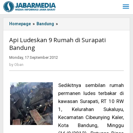
Skip
to
content
Homepage
»
Bandung
»
<!-
-:IN-
-
Api Ludeskan 9 Rumah di Surapati
>
Bandung
Api
Ludeskan
Monday, 17 September 2012
by
9
Oban
by
Oban
Rumah
di
Surapati
Sedikitnya sembilan rumah
Bandung<!-
-:-
permanen ludes terbakar di
-
kawasan Surapati, RT 10 RW
>
1, Kelurahan Sukaluyu,
Kecamatan Cibeunying Kaler,
Kota Bandung, Minggu