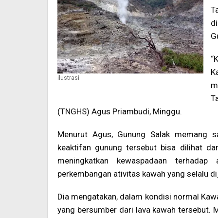
T
d
G
“
K
ilustrasi
m
T
(TNGHS) Agus Priambudi, Minggu.
Menurut Agus, Gunung Salak memang sa
keaktifan gunung tersebut bisa dilihat dar
meningkatkan kewaspadaan terhadap 
perkembangan ativitas kawah yang selalu dij
Dia mengatakan, dalam kondisi normal Kaw
yang bersumber dari lava kawah tersebut. Ma