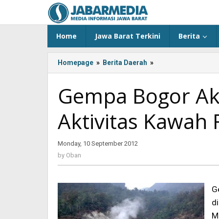
Skip
to
content
Home
Jawa Barat Terkini
Berita
Homepage
»
Berita Daerah
»
<!-
-:IN-
-
Gempa Bogor Aki
>Gempa
Bogor
Aktivitas Kawah 
Akibat
Peningkatan
Aktivitas
Monday, 10 September 2012
by
Kawah
Oban
Ratu<!-
by
Oban
-:-
-
>
G
d
M