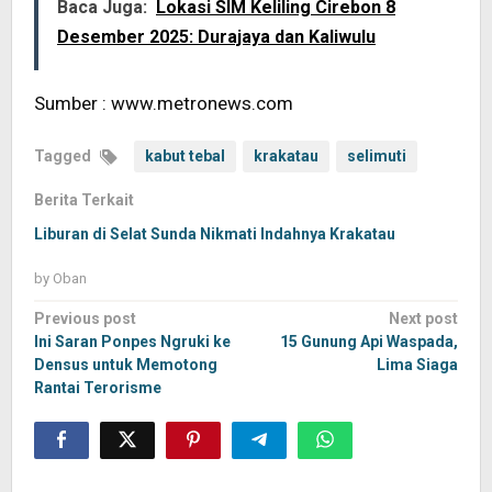
Baca Juga:
Lokasi SIM Keliling Cirebon 8
Desember 2025: Durajaya dan Kaliwulu
Sumber : www.metronews.com
Tagged
kabut tebal
krakatau
selimuti
Berita Terkait
Liburan di Selat Sunda Nikmati Indahnya Krakatau
by
Oban
Post
Previous post
Next post
navigation
Ini Saran Ponpes Ngruki ke
15 Gunung Api Waspada,
Densus untuk Memotong
Lima Siaga
Rantai Terorisme