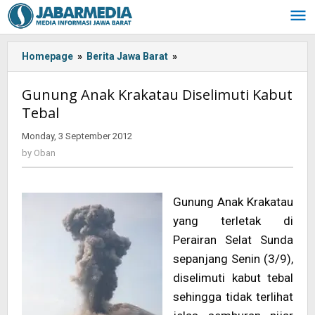
Skip
to
content
Homepage
»
Berita Jawa Barat
»
<!-
-:IN-
-
Gunung Anak Krakatau Diselimuti Kabut
>Gunung
Tebal
Anak
Krakatau
Monday, 3 September 2012
by
Diselimuti
Oban
by
Oban
Kabut
Tebal<!-
-:-
Gunung Anak Krakatau
-
>
yang terletak di
Perairan Selat Sunda
sepanjang Senin (3/9),
diselimuti kabut tebal
sehingga tidak terlihat