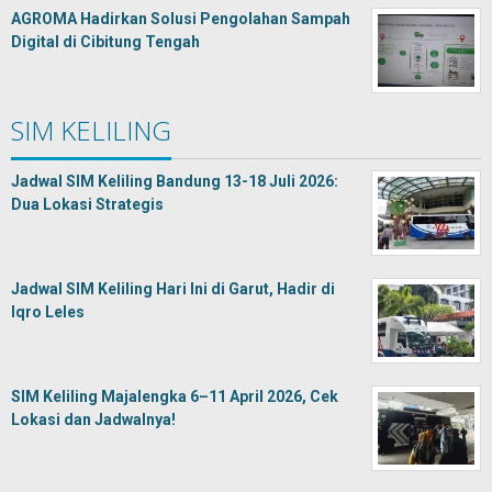
AGROMA Hadirkan Solusi Pengolahan Sampah
Digital di Cibitung Tengah
SIM KELILING
Jadwal SIM Keliling Bandung 13-18 Juli 2026:
Dua Lokasi Strategis
Jadwal SIM Keliling Hari Ini di Garut, Hadir di
Iqro Leles
SIM Keliling Majalengka 6–11 April 2026, Cek
Lokasi dan Jadwalnya!