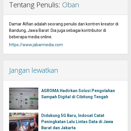
Tentang Penulis:
Oban
Damar Alfian adalah seorang penulis dan kontren kreator di
Bandung, Jawa Barat. Dia juga sebagai kontributor di
beberapa media online.
https://www.jabarmedia.com
Jangan lewatkan
AGROMA Hadirkan Solusi Pengolahan
Sampah Digital di Cibitung Tengah
Didukung 5G Baru, Indosat Catat
Peningkatan Lalu Lintas Data di Jawa
Barat dan Jakarta