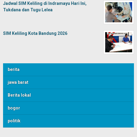
Jadwal SIM Keliling di Indramayu Hari Ini,
Tukdana dan Tugu Lelea
SIM Keliling Kota Bandung 2026
berita
jawa barat
Berita lokal
bogor
politik