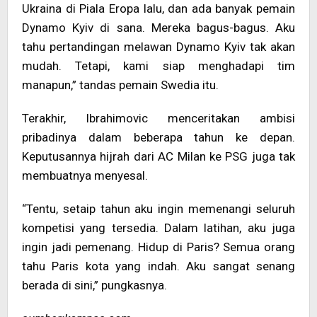
Ukraina di Piala Eropa lalu, dan ada banyak pemain
Dynamo Kyiv di sana. Mereka bagus-bagus. Aku
tahu pertandingan melawan Dynamo Kyiv tak akan
mudah. Tetapi, kami siap menghadapi tim
manapun,” tandas pemain Swedia itu.
Terakhir, Ibrahimovic menceritakan ambisi
pribadinya dalam beberapa tahun ke depan.
Keputusannya hijrah dari AC Milan ke PSG juga tak
membuatnya menyesal.
“Tentu, setaip tahun aku ingin memenangi seluruh
kompetisi yang tersedia. Dalam latihan, aku juga
ingin jadi pemenang. Hidup di Paris? Semua orang
tahu Paris kota yang indah. Aku sangat senang
berada di sini,” pungkasnya.