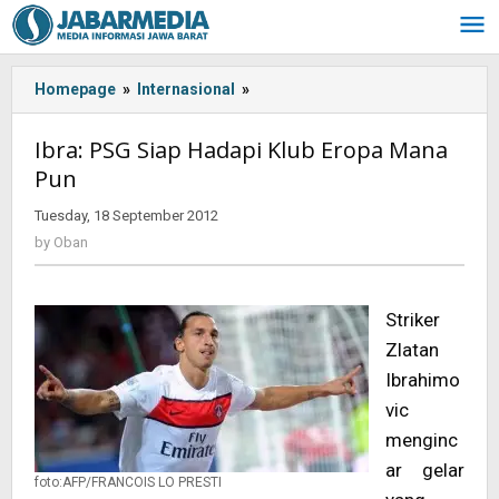
Skip
to
content
Homepage
»
Internasional
»
<!-
-:IN-
-
Ibra: PSG Siap Hadapi Klub Eropa Mana
>Ibra:
Pun
PSG
Siap
Tuesday, 18 September 2012
by
Hadapi
Oban
by
Oban
Klub
Eropa
Mana
Striker
Pun<!-
-:-
Zlatan
-
Ibrahimo
>
vic
menginc
ar gelar
foto:AFP/FRANCOIS LO PRESTI