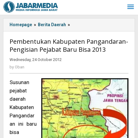
Skip
to
content
Homepage
»
Berita Daerah
»
Pembentukan
Kabupaten
Pangandaran-
Pembentukan Kabupaten Pangandaran-
Pengisian
Pengisian Pejabat Baru Bisa 2013
Pejabat
Baru
Wednesday, 24 October 2012
by
Bisa
Oban
by
Oban
2013
Susunan
pejabat
daerah
Kabupaten
Pangandar
an ini baru
bisa