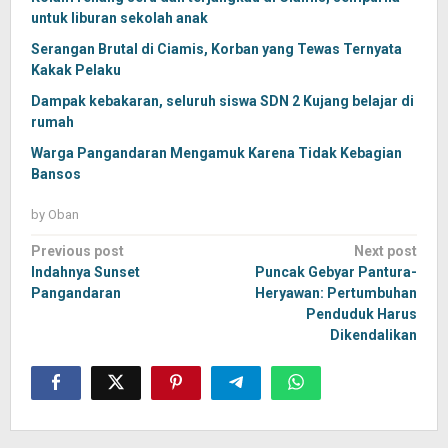
untuk liburan sekolah anak
Serangan Brutal di Ciamis, Korban yang Tewas Ternyata
Kakak Pelaku
Dampak kebakaran, seluruh siswa SDN 2 Kujang belajar di
rumah
Warga Pangandaran Mengamuk Karena Tidak Kebagian
Bansos
by
Oban
Post
Previous post
Next post
navigation
Indahnya Sunset
Puncak Gebyar Pantura-
Pangandaran
Heryawan: Pertumbuhan
Penduduk Harus
Dikendalikan