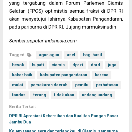
yang tergabung dalam Forum Parlemen Ciamis
Selatan (FPCS) optimistis semua fraksi di DPR RI
akan menyetujui lahirnya Kabupaten Pangandaran,
pada paripurna di DPR RI. ujang marmuksinudin
Sumber:seputar-indonesia.com
Tagged
agun agun
aset
bagi hasil
besok
bupati
ciamis
dpr ri
dprd
juga
kabar baik
kabupaten pangandaran
karena
mulai
pemekaran daerah
pemilu
perbatasan
tandas
terang
tidak akan
undang undang
Berita Terkait
DPR RI Apresiasi Kebersihan dan Kualitas Pangan Pasar
Jambu Dua
Kolam renang seru dan terjangkau di Ciamis, sempurna