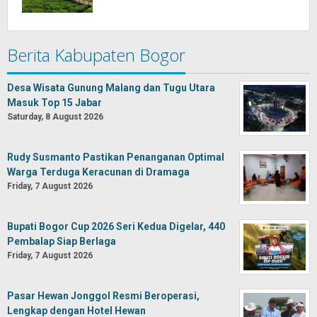
Berita Kabupaten Bogor
Desa Wisata Gunung Malang dan Tugu Utara
Masuk Top 15 Jabar
Saturday, 8 August 2026
Rudy Susmanto Pastikan Penanganan Optimal
Warga Terduga Keracunan di Dramaga
Friday, 7 August 2026
Bupati Bogor Cup 2026 Seri Kedua Digelar, 440
Pembalap Siap Berlaga
Friday, 7 August 2026
Pasar Hewan Jonggol Resmi Beroperasi,
Lengkap dengan Hotel Hewan