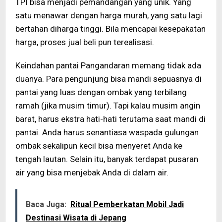
TPI bisa menjadi pemandangan yang unik. Yang
satu menawar dengan harga murah, yang satu lagi
bertahan diharga tinggi. Bila mencapai kesepakatan
harga, proses jual beli pun terealisasi.
Keindahan pantai Pangandaran memang tidak ada
duanya. Para pengunjung bisa mandi sepuasnya di
pantai yang luas dengan ombak yang terbilang
ramah (jika musim timur). Tapi kalau musim angin
barat, harus ekstra hati-hati terutama saat mandi di
pantai. Anda harus senantiasa waspada gulungan
ombak sekalipun kecil bisa menyeret Anda ke
tengah lautan. Selain itu, banyak terdapat pusaran
air yang bisa menjebak Anda di dalam air.
Baca Juga:
Ritual Pemberkatan Mobil Jadi
Destinasi Wisata di Jepang