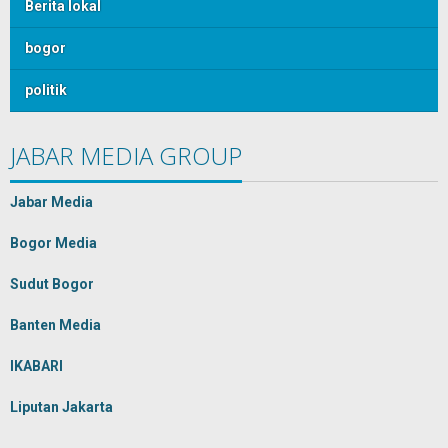
Berita lokal
bogor
politik
JABAR MEDIA GROUP
Jabar Media
Bogor Media
Sudut Bogor
Banten Media
IKABARI
Liputan Jakarta