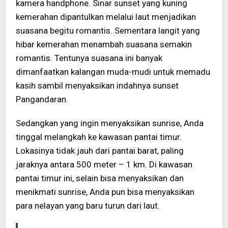
kamera handphone. Sinar sunset yang kuning
kemerahan dipantulkan melalui laut menjadikan
suasana begitu romantis. Sementara langit yang
hibar kemerahan menambah suasana semakin
romantis. Tentunya suasana ini banyak
dimanfaatkan kalangan muda-mudi untuk memadu
kasih sambil menyaksikan indahnya sunset
Pangandaran.
Sedangkan yang ingin menyaksikan sunrise, Anda
tinggal melangkah ke kawasan pantai timur.
Lokasinya tidak jauh dari pantai barat, paling
jaraknya antara 500 meter – 1 km. Di kawasan
pantai timur ini, selain bisa menyaksikan dan
menikmati sunrise, Anda pun bisa menyaksikan
para nelayan yang baru turun dari laut.