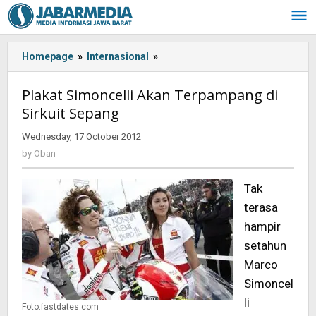
Skip
to
content
Homepage
»
Internasional
»
Plakat
Simoncelli
Akan
Plakat Simoncelli Akan Terpampang di
Terpampang
Sirkuit Sepang
di
Sirkuit
Wednesday, 17 October 2012
by
Sepang
Oban
by
Oban
Tak
terasa
hampir
setahun
Marco
Simoncel
li
Foto:fastdates.com