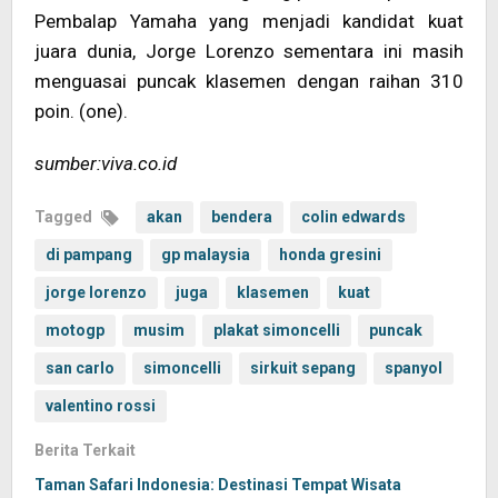
Pembalap Yamaha yang menjadi kandidat kuat
juara dunia, Jorge Lorenzo sementara ini masih
menguasai puncak klasemen dengan raihan 310
poin. (one).
sumber:viva.co.id
Tagged
akan
bendera
colin edwards
di pampang
gp malaysia
honda gresini
jorge lorenzo
juga
klasemen
kuat
motogp
musim
plakat simoncelli
puncak
san carlo
simoncelli
sirkuit sepang
spanyol
valentino rossi
Berita Terkait
Taman Safari Indonesia: Destinasi Tempat Wisata