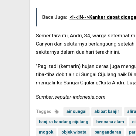
Baca Juga:
<!--:IN-->Kanker dapat dice
Sementara itu, Andri, 34, warga setempat 
Canyon dan sekitarnya berlangsung setelah
sekitarnya dalam dua hari terakhir ini.
”Pagi tadi (kemarin) hujan deras juga meng
tiba-tiba debit air di Sungai Cijulang naik.Di
mengalir ke Sungai Cijulang,”kata Andri. 
Sumber:seputar-indonesia.com
Tagged
air sungai
akibat banjir
alir
banjira bandang cijulang
bencana alam
c
mogok
objek wisata
pangandaran
par