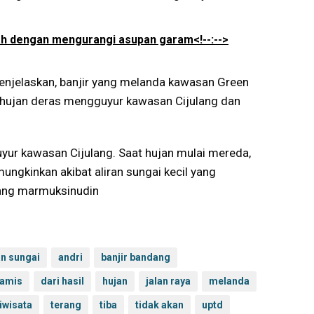
gah dengan mengurangi asupan garam<!--:-->
menjelaskan, banjir yang melanda kawasan Green
 hujan deras mengguyur kawasan Cijulang dan
uyur kawasan Cijulang. Saat hujan mulai mereda,
 mungkinkan akibat aliran sungai kecil yang
ujang marmuksinudin
an sungai
andri
banjir bandang
iamis
dari hasil
hujan
jalan raya
melanda
iwisata
terang
tiba
tidak akan
uptd