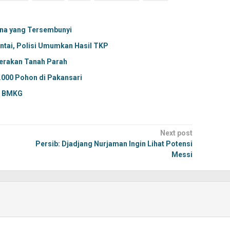
una yang Tersembunyi
tai, Polisi Umumkan Hasil TKP
erakan Tanah Parah
000 Pohon di Pakansari
a BMKG
Next post
Persib: Djadjang Nurjaman Ingin Lihat Potensi
Messi