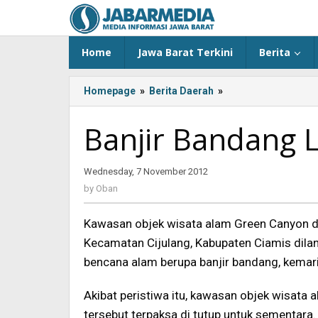
Skip
to
content
Home
Jawa Barat Terkini
Berita
Homepage
»
Berita Daerah
»
Banjir
Bandang
Landa
Banjir Bandang 
Green
Canyon
Wednesday, 7 November 2012
by
Oban
by
Oban
Kawasan objek wisata alam Green Canyon d
Kecamatan Cijulang, Kabupaten Ciamis dila
bencana alam berupa banjir bandang, kemari
Akibat peristiwa itu, kawasan objek wisata 
tersebut terpaksa di tutup untuk sementara.