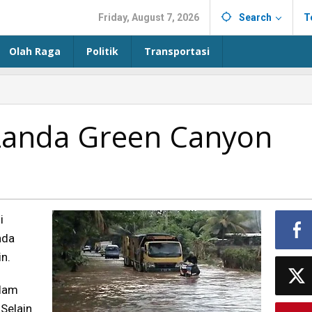
Friday, August 7, 2026
Search
T
Olah Raga
Politik
Transportasi
Landa Green Canyon
i
nda
n.
alam
 Selain