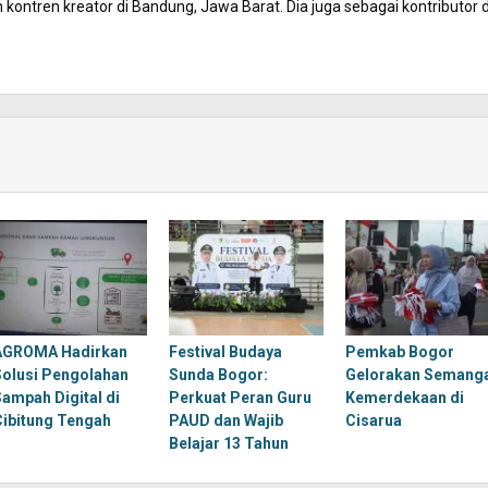
kontren kreator di Bandung, Jawa Barat. Dia juga sebagai kontributor d
AGROMA Hadirkan
Festival Budaya
Pemkab Bogor
Solusi Pengolahan
Sunda Bogor:
Gelorakan Semang
Sampah Digital di
Perkuat Peran Guru
Kemerdekaan di
Cibitung Tengah
PAUD dan Wajib
Cisarua
Belajar 13 Tahun