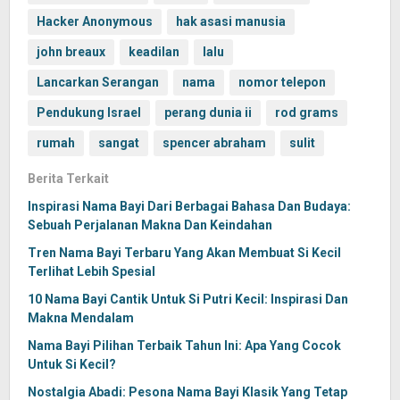
Hacker Anonymous
hak asasi manusia
john breaux
keadilan
lalu
Lancarkan Serangan
nama
nomor telepon
Pendukung Israel
perang dunia ii
rod grams
rumah
sangat
spencer abraham
sulit
Berita Terkait
Inspirasi Nama Bayi Dari Berbagai Bahasa Dan Budaya:
Sebuah Perjalanan Makna Dan Keindahan
Tren Nama Bayi Terbaru Yang Akan Membuat Si Kecil
Terlihat Lebih Spesial
10 Nama Bayi Cantik Untuk Si Putri Kecil: Inspirasi Dan
Makna Mendalam
Nama Bayi Pilihan Terbaik Tahun Ini: Apa Yang Cocok
Untuk Si Kecil?
Nostalgia Abadi: Pesona Nama Bayi Klasik Yang Tetap