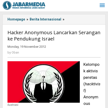
Skip
to
content
Homepage
»
Berita Internasional
»
Hacker
Anonymous
Lancarkan
Hacker Anonymous Lancarkan Serangan
Serangan
ke Pendukung Israel
ke
Pendukung
Monday, 19 November 2012
by
Israel
Oban
by
Oban
Kelompo
k aktivis
peretas
(
hacktivis
t
)
Anonym
ous
ilustrasi