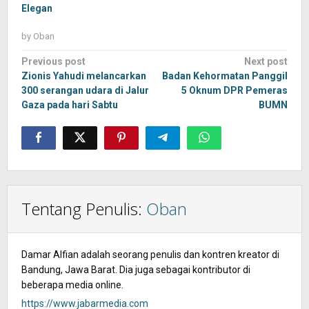
Elegan
by
Oban
Post
Previous post
Next post
navigation
Zionis Yahudi melancarkan
Badan Kehormatan Panggil
300 serangan udara di Jalur
5 Oknum DPR Pemeras
Gaza pada hari Sabtu
BUMN
Tentang Penulis:
Oban
Damar Alfian adalah seorang penulis dan kontren kreator di
Bandung, Jawa Barat. Dia juga sebagai kontributor di
beberapa media online.
https://www.jabarmedia.com