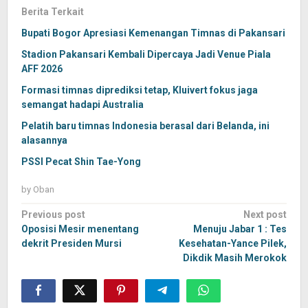
Berita Terkait
Bupati Bogor Apresiasi Kemenangan Timnas di Pakansari
Stadion Pakansari Kembali Dipercaya Jadi Venue Piala
AFF 2026
Formasi timnas diprediksi tetap, Kluivert fokus jaga
semangat hadapi Australia
Pelatih baru timnas Indonesia berasal dari Belanda, ini
alasannya
PSSI Pecat Shin Tae-Yong
by
Oban
Post
Previous post
Next post
navigation
Oposisi Mesir menentang
Menuju Jabar 1 : Tes
dekrit Presiden Mursi
Kesehatan-Yance Pilek,
Dikdik Masih Merokok