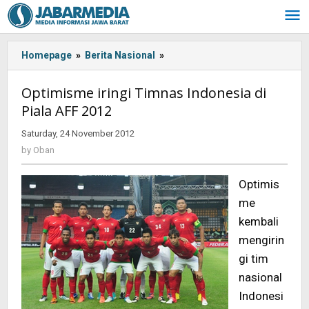
Skip
to
content
Homepage
»
Berita Nasional
»
Optimisme
iringi
Timnas
Optimisme iringi Timnas Indonesia di
Indonesia
Piala AFF 2012
di
Piala
Saturday, 24 November 2012
by
AFF
Oban
by
Oban
2012
Optimis
me
kembali
mengirin
gi tim
nasional
Indonesi