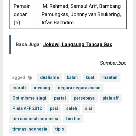
Pemain
M. Rahmad, Samsul Arif, Bambang
depan
Pamungkas, Johnny van Beukering,
(5)
Irfan Bachdim.
Baca Juga:
Jokowi, Langsung Tancap Gas
Sumber:bbc
Tagged
dualisme
kalah
kuat
mantan
marati
menang
negara negara asean
Optimisme iringi
partai
persebaya
piala aff
Piala AFF 2012
pssi
saleh
sisi
tim nasional indonesia
tim tim
timnas indonesia
tipis