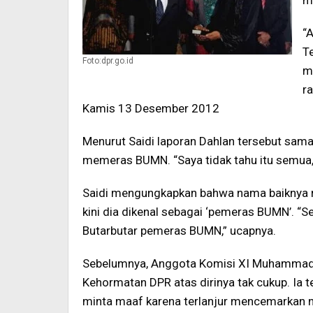
m
“
T
Foto:dpr.go.id
m
r
Kamis 13 Desember 2012
Menurut Saidi laporan Dahlan tersebut sama 
memeras BUMN. “Saya tidak tahu itu semua,
Saidi mengungkapkan bahwa nama baiknya ru
kini dia dikenal sebagai ‘pemeras BUMN’. “
Butarbutar pemeras BUMN,” ucapnya.
Sebelumnya, Anggota Komisi XI Muhammad H
Kehormatan DPR atas dirinya tak cukup. Ia 
minta maaf karena terlanjur mencemarkan 