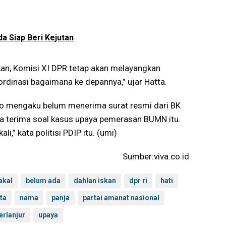
 Siap Beri Kejutan
akan, Komisi XI DPR tetap akan melayangkan
rdinasi bagaimana ke depannya,” ujar Hatta.
to mengaku belum menerima surat resmi dari BK
ia terima soal kasus upaya pemerasan BUMN itu.
,” kata politisi PDIP itu. (umi)
Sumber:viva.co.id
akal
belum ada
dahlan iskan
dpr ri
hati
ta
nama
panja
partai amanat nasional
erlanjur
upaya