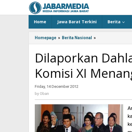
Skip
to
content
Home
Jawa Barat Terkini
Berita
Homepage
»
Berita Nasional
»
Dilaporkan
Dahlan
ke
Dilaporkan Dahl
BK,
Anggota
Komisi XI Menan
Komisi
XI
Menangis
Friday, 14 December 2012
by
Oban
by
Oban
A
k
k