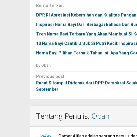
Berita Terkait
DPR RI Apresiasi Kebersihan dan Kualitas Panga
Inspirasi Nama Bayi Dari Berbagai Bahasa Dan B
Tren Nama Bayi Terbaru Yang Akan Membuat Si Kec
10 Nama Bayi Cantik Untuk Si Putri Kecil: Inspir
Nama Bayi Pilihan Terbaik Tahun Ini: Apa Yang Co
by
Oban
Post
Previous post
navigation
Ruhut Sitompul Didepak dari DPP Demokrat Seja
September
Tentang Penulis:
Oban
Damar Alfian adalah seorang penulis dan 