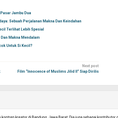
n Pasar Jambu Dua
udaya: Sebuah Perjalanan Makna Dan Keindahan
il Terlihat Lebih Spesial
asi Dan Makna Mendalam
cok Untuk Si Kecil?
Next post
k
Film “Innocence of Muslims Jilid II” Siap Dirilis
kontren kreator di Bandung, Jawa Barat. Dia juga sebagai kontributor d