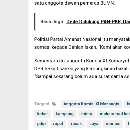
satu anggota dewan pemeras BUMN.
Baca Juga:
Dede Didukung PAN-PKB, Dada
Politisi Partai Amanat Nasional itu menyat
somasi kepada Dahlan Iskan. “Kami akan koo
Sementara itu, anggota Komisi XI Sumaryo
DPR terkait sanksi yang kemungkinan bakal 
“Sampai sekarang belum ada surat sama sekali
Tagged
Anggota Komisi XI Menangis
b
kabar
kampung
minta
muhammad hat
pdip
rapat
rusak
saya
somasi
t