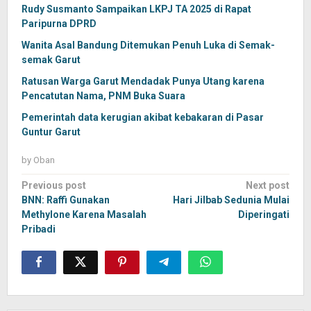
Rudy Susmanto Sampaikan LKPJ TA 2025 di Rapat
Paripurna DPRD
Wanita Asal Bandung Ditemukan Penuh Luka di Semak-
semak Garut
Ratusan Warga Garut Mendadak Punya Utang karena
Pencatutan Nama, PNM Buka Suara
Pemerintah data kerugian akibat kebakaran di Pasar
Guntur Garut
by
Oban
Post
Previous post
Next post
navigation
BNN: Raffi Gunakan
Hari Jilbab Sedunia Mulai
Methylone Karena Masalah
Diperingati
Pribadi