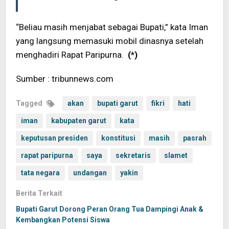
“Beliau masih menjabat sebagai Bupati,” kata Iman
yang langsung memasuki mobil dinasnya setelah
menghadiri Rapat Paripurna.
(*)
Sumber : tribunnews.com
Tagged
akan
bupati garut
fikri
hati
iman
kabupaten garut
kata
keputusan presiden
konstitusi
masih
pasrah
rapat paripurna
saya
sekretaris
slamet
tata negara
undangan
yakin
Berita Terkait
Bupati Garut Dorong Peran Orang Tua Dampingi Anak &
Kembangkan Potensi Siswa