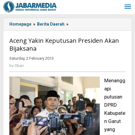
Skip
to
content
Homepage
»
Berita Daerah
»
Aceng
Yakin
Keputusan
Aceng Yakin Keputusan Presiden Akan
Presiden
Bijaksana
Akan
Bijaksana
Saturday, 2 February 2013
by
Oban
by
Oban
Menangg
api
putusan
DPRD
Kabupate
n Garut
yang