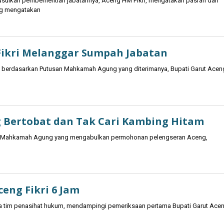
ulkan pemberhentian jabatannya, Aceng HM Fikri, mengatakan pasrah dan
ng mengatakan
 Fikri Melanggar Sumpah Jabatan
 berdasarkan Putusan Mahkamah Agung yang diterimanya, Bupati Garut Acen
 Bertobat dan Tak Cari Kambing Hitam
san Mahkamah Agung yang mengabulkan permohonan pelengseran Aceng,
eng Fikri 6 Jam
ota tim penasihat hukum, mendampingi pemeriksaan pertama Bupati Garut Ace