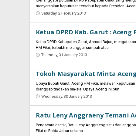
Menanggapi putusan DPRD Kabupaten Garut yang mengus
menyerahkan keputusan tersebut kepada Presiden. Ace
Saturday, 2 February 2013
by
Oban
Ketua DPRD Kab. Garut : Aceng
Ketua DPRD Kabupaten Garut, Ahmad Bajuri, mengatakan
HM Fikri, terbukti melanggar sumpah atau
Thursday, 31 January 2013
by
Oban
Tokoh Masyarakat Minta Aceng
Upaya Bupati Garut, Aceng HM Fikri, melawan keputu
dianggap tindakan sia-sia. Upaya Aceng ini pun
Wednesday, 30 January 2013
by
Oban
Ratu Leny Anggraeny Temani Ac
Pengacara cantik, Ratu Leny Anggraeny, satu dari angg
Fikri di Polda Jabar selama