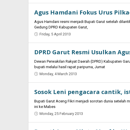
Agus Hamdani Fokus Urus Pilka
Agus Hamdani resmi menjadi Bupati Garut setelah dilant
Gedung DPRD Kabupaten Garut,
Friday, 5 April 2013
by
Oban
DPRD Garut Resmi Usulkan Agu
Dewan Perwakilan Rakyat Daerah (DPRD) Kabupaten Garu
bupati melalui hasil rapat paripurna, Jumat
Monday, 4 March 2013
by
Oban
Sosok Leni pengacara cantik, ist
Bupati Garut Aceng Fikri menjadi sorotan dunia setela
ini ke Mabes
Monday, 25 February 2013
by
Oban