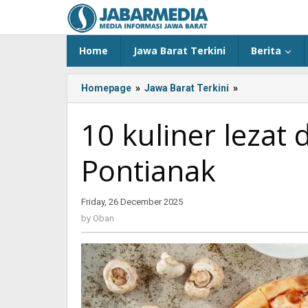
Skip
to
content
Home
Jawa Barat Terkini
Berita
Homepage
»
Jawa Barat Terkini
»
10
kuliner
lezat
10 kuliner lezat
dekat
Bandara
Pontianak
Supadio,
Pontianak
Friday, 26 December 2025
by
Oban
by
Oban