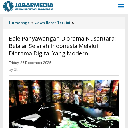
Skip
to
content
Homepage
»
Jawa Barat Terkini
»
Bale
Panyawangan
Diorama
Bale Panyawangan Diorama Nusantara:
Nusantara:
Belajar Sejarah Indonesia Melalui
Belajar
Diorama Digital Yang Modern
Sejarah
Indonesia
Friday, 26 December 2025
by
Melalui
Oban
by
Oban
Diorama
Digital
Yang
Modern