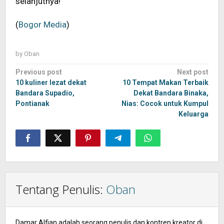
selanjutnya!
(
Bogor Media
)
by
Oban
Post
Previous post
Next post
navigation
10 kuliner lezat dekat
10 Tempat Makan Terbaik
Bandara Supadio,
Dekat Bandara Binaka,
Pontianak
Nias: Cocok untuk Kumpul
Keluarga
Tentang Penulis:
Oban
Damar Alfian adalah seorang penulis dan kontren kreator di