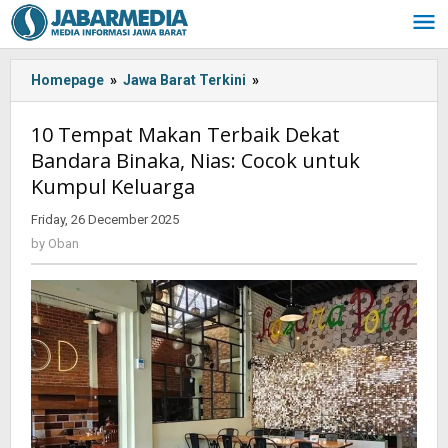
Skip
to
content
Homepage
»
Jawa Barat Terkini
»
10
Tempat
Makan
10 Tempat Makan Terbaik Dekat
Terbaik
Bandara Binaka, Nias: Cocok untuk
Dekat
Kumpul Keluarga
Bandara
Binaka,
Friday, 26 December 2025
by
Nias:
Oban
by
Oban
Cocok
untuk
Kumpul
Keluarga