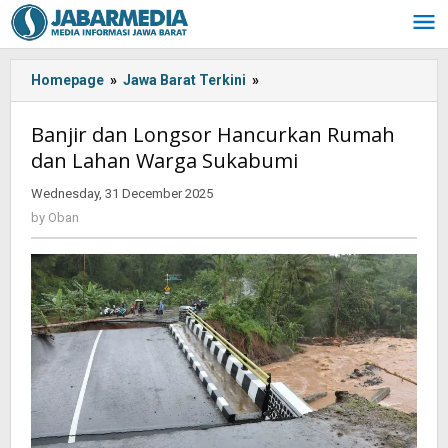
Skip
to
content
Homepage
»
Jawa Barat Terkini
»
Banjir
dan
Longsor
Banjir dan Longsor Hancurkan Rumah
Hancurkan
dan Lahan Warga Sukabumi
Rumah
dan
Wednesday, 31 December 2025
by
Lahan
Oban
by
Oban
Warga
Sukabumi