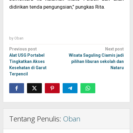
didirikan tenda pengungsian,” pungkas Rita.
by
Oban
Post
Previous post
Next post
navigation
Alat USG Portabel
Wisata Saguling Ciamis jadi
Tingkatkan Akses
pilihan liburan sekolah dan
Kesehatan di Garut
Nataru
Terpencil
Tentang Penulis:
Oban