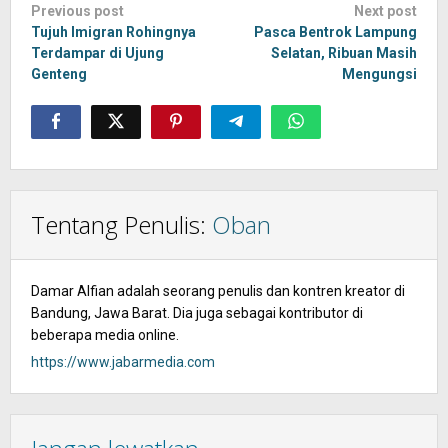
Post
Previous post
Next post
navigation
Tujuh Imigran Rohingnya
Pasca Bentrok Lampung
Terdampar di Ujung
Selatan, Ribuan Masih
Genteng
Mengungsi
Tentang Penulis:
Oban
Damar Alfian adalah seorang penulis dan kontren kreator di
Bandung, Jawa Barat. Dia juga sebagai kontributor di
beberapa media online.
https://www.jabarmedia.com