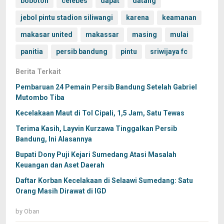
bobotoh
celebes
dapat
datang
jebol pintu stadion siliwangi
karena
keamanan
makasar united
makassar
masing
mulai
panitia
persib bandung
pintu
sriwijaya fc
Berita Terkait
Pembaruan 24 Pemain Persib Bandung Setelah Gabriel
Mutombo Tiba
Kecelakaan Maut di Tol Cipali, 1,5 Jam, Satu Tewas
Terima Kasih, Layvin Kurzawa Tinggalkan Persib
Bandung, Ini Alasannya
Bupati Dony Puji Kejari Sumedang Atasi Masalah
Keuangan dan Aset Daerah
Daftar Korban Kecelakaan di Selaawi Sumedang: Satu
Orang Masih Dirawat di IGD
by
Oban