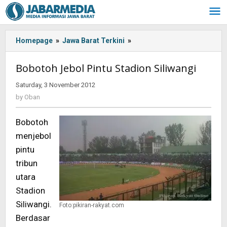
Skip
to
content
Homepage
»
Jawa Barat Terkini
»
Bobotoh
Jebol
Pintu
Bobotoh Jebol Pintu Stadion Siliwangi
Stadion
Siliwangi
Saturday, 3 November 2012
by
Oban
by
Oban
Bobotoh
menjebol
pintu
tribun
utara
Stadion
Siliwangi.
Foto:pikiran-rakyat.com
Berdasar