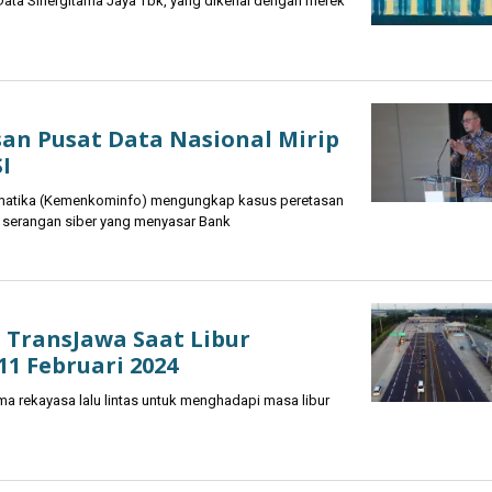
 Data Sinergitama Jaya Tbk, yang dikenal dengan merek
n Pusat Data Nasional Mirip
I
matika (Kemenkominfo) mengungkap kasus peretasan
n serangan siber yang menyasar Bank
 TransJawa Saat Libur
11 Februari 2024
 rekayasa lalu lintas untuk menghadapi masa libur