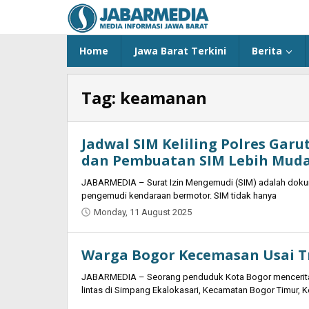
Skip
to
content
Home
Jawa Barat Terkini
Berita
Tag:
keamanan
Jadwal SIM Keliling Polres Garu
dan Pembuatan SIM Lebih Mud
JABARMEDIA – Surat Izin Mengemudi (SIM) adalah dokume
pengemudi kendaraan bermotor. SIM tidak hanya
Monday, 11 August 2025
by
Oban
Warga Bogor Kecemasan Usai Tr
JABARMEDIA – Seorang penduduk Kota Bogor mencerit
lintas di Simpang Ekalokasari, Kecamatan Bogor Timur, K