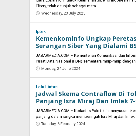
Mitra Lokal Pionir untuk Keamanan Siber di Indonesia PT
Elitery, telah ditunjuk sebagai mitra
Wednesday, 23 July 2025
by
Oban
Iptek
Kemenkominfo Ungkap Peretasa
Serangan Siber Yang Dialami BS
JABARMEDIA.COM – Kementerian Komunikasi dan Infor
Pusat Data Nasional (PDN) sementara mirip-mirip denga
Monday, 24 June 2024
by
Oban
Lalu Lintas
Jadwal Skema Contraflow Di Tol
Panjang Isra Miraj Dan Imlek 7-
JABARMEDIA.COM – Korlantas Polri telah menyusun skema
panjang dalam rangka memperingati Isra Miraj dan Imlek
Tuesday, 6 February 2024
by
Oban