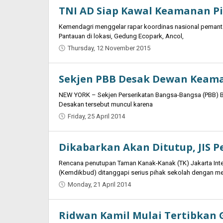
TNI AD Siap Kawal Keamanan Pi
Kemendagri menggelar rapar koordinas nasional pemantap
Pantauan di lokasi, Gedung Ecopark, Ancol,
Thursday, 12 November 2015
by
Oban
Sekjen PBB Desak Dewan Keama
NEW YORK – Sekjen Perserikatan Bangsa-Bangsa (PBB) B
Desakan tersebut muncul karena
Friday, 25 April 2014
by
Jaenal
Indra
Dikabarkan Akan Ditutup, JIS 
Saputra
Rencana penutupan Taman Kanak-Kanak (TK) Jakarta Inte
(Kemdikbud) ditanggapi serius pihak sekolah dengan m
Monday, 21 April 2014
by
Jaenal
Indra
Ridwan Kamil Mulai Tertibkan 
Saputra