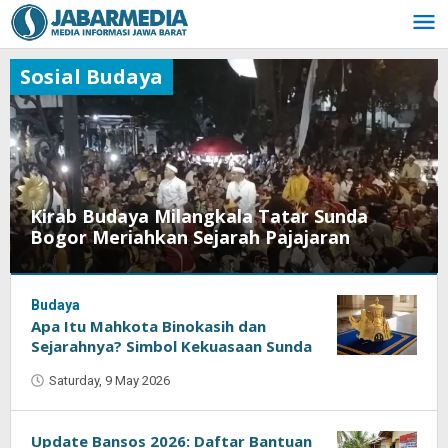
Skip
to
content
Sosial Budaya
Kirab Budaya Milangkala Tatar Sunda
Bogor Meriahkan Sejarah Pajajaran
Budaya
Saturday,
Apa Itu Mahkota Binokasih dan
9
May
Sejarahnya? Simbol Kekuasaan Sunda
2026
Saturday, 9 May 2026
by
by
Oban
Oban
Update Bansos 2026: Daftar Bantuan