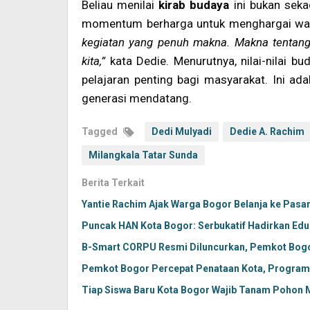
Beliau menilai
kirab budaya
ini bukan seka
momentum berharga untuk menghargai war
kegiatan yang penuh makna. Makna tentang
kita,”
kata Dedie. Menurutnya, nilai-nilai b
pelajaran penting bagi masyarakat. Ini 
generasi mendatang.
Tagged
Dedi Mulyadi
Dedie A. Rachim
Milangkala Tatar Sunda
Berita Terkait
Yantie Rachim Ajak Warga Bogor Belanja ke Pasa
Puncak HAN Kota Bogor: Serbukatif Hadirkan Eduka
B-Smart CORPU Resmi Diluncurkan, Pemkot Bo
Pemkot Bogor Percepat Penataan Kota, Program T
Tiap Siswa Baru Kota Bogor Wajib Tanam Pohon M