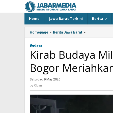
Skip
to
content
Home
Jawa Barat Terkini
Berita
Homepage
»
Berita Jawa Barat
»
Kirab
Budaya
Milangkala
Budaya
Tatar
Kirab Budaya Mi
Sunda
Bogor
Bogor Meriahkan
Meriahkan
Sejarah
Pajajaran
Saturday, 9 May 2026
by
Oban
by
Oban