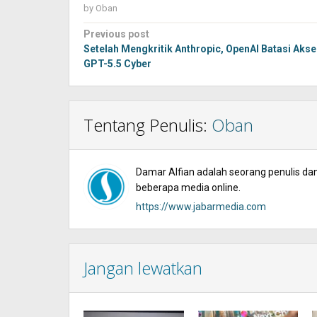
by
Oban
Post
Previous post
navigation
Setelah Mengkritik Anthropic, OpenAI Batasi Aks
GPT-5.5 Cyber
Tentang Penulis:
Oban
Damar Alfian adalah seorang penulis dan 
beberapa media online.
https://www.jabarmedia.com
Jangan lewatkan