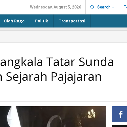
Wednesday, August 5, 2026
Search
T
Olah Raga
Politik
Transportasi
langkala Tatar Sunda
 Sejarah Pajajaran