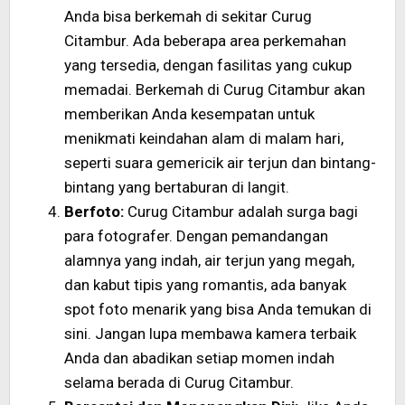
Anda bisa berkemah di sekitar Curug
Citambur. Ada beberapa area perkemahan
yang tersedia, dengan fasilitas yang cukup
memadai. Berkemah di Curug Citambur akan
memberikan Anda kesempatan untuk
menikmati keindahan alam di malam hari,
seperti suara gemericik air terjun dan bintang-
bintang yang bertaburan di langit.
Berfoto:
Curug Citambur adalah surga bagi
para fotografer. Dengan pemandangan
alamnya yang indah, air terjun yang megah,
dan kabut tipis yang romantis, ada banyak
spot foto menarik yang bisa Anda temukan di
sini. Jangan lupa membawa kamera terbaik
Anda dan abadikan setiap momen indah
selama berada di Curug Citambur.