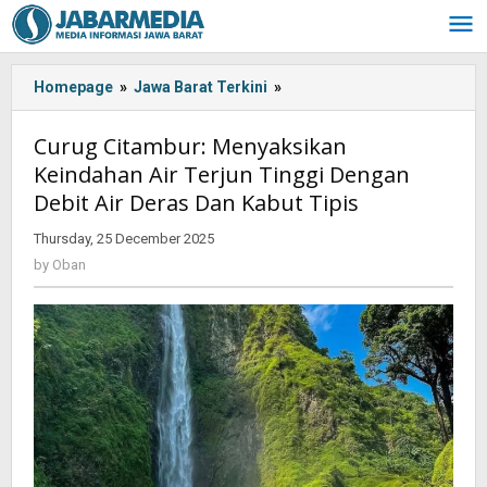
Skip
to
content
Homepage
»
Jawa Barat Terkini
»
Curug
Citambur:
Menyaksikan
Curug Citambur: Menyaksikan
Keindahan
Keindahan Air Terjun Tinggi Dengan
Air
Debit Air Deras Dan Kabut Tipis
Terjun
Tinggi
Thursday, 25 December 2025
by
Dengan
Oban
by
Oban
Debit
Air
Deras
Dan
Kabut
Tipis