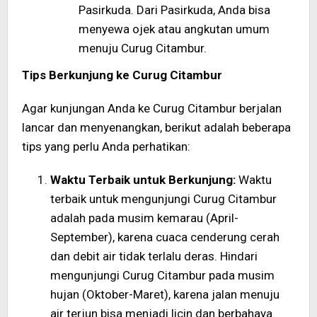
Pasirkuda. Dari Pasirkuda, Anda bisa
menyewa ojek atau angkutan umum
menuju Curug Citambur.
Tips Berkunjung ke Curug Citambur
Agar kunjungan Anda ke Curug Citambur berjalan
lancar dan menyenangkan, berikut adalah beberapa
tips yang perlu Anda perhatikan:
Waktu Terbaik untuk Berkunjung:
Waktu
terbaik untuk mengunjungi Curug Citambur
adalah pada musim kemarau (April-
September), karena cuaca cenderung cerah
dan debit air tidak terlalu deras. Hindari
mengunjungi Curug Citambur pada musim
hujan (Oktober-Maret), karena jalan menuju
air terjun bisa menjadi licin dan berbahaya.