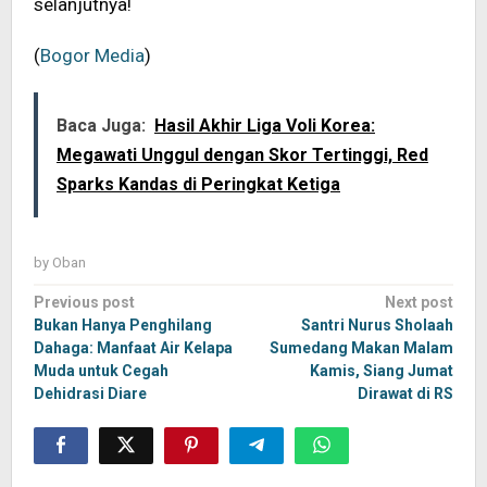
selanjutnya!
(
Bogor Media
)
Baca Juga:
Hasil Akhir Liga Voli Korea:
Megawati Unggul dengan Skor Tertinggi, Red
Sparks Kandas di Peringkat Ketiga
by
Oban
Post
Previous post
Next post
navigation
Bukan Hanya Penghilang
Santri Nurus Sholaah
Dahaga: Manfaat Air Kelapa
Sumedang Makan Malam
Muda untuk Cegah
Kamis, Siang Jumat
Dehidrasi Diare
Dirawat di RS