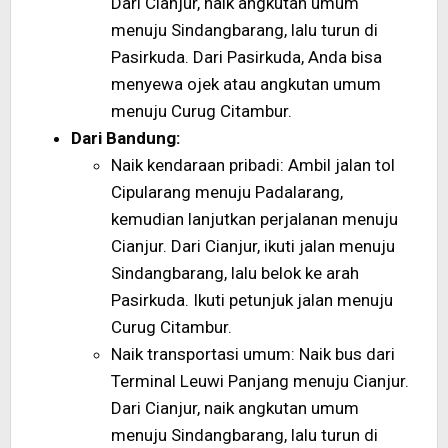
Dari Cianjur, naik angkutan umum
menuju Sindangbarang, lalu turun di
Pasirkuda. Dari Pasirkuda, Anda bisa
menyewa ojek atau angkutan umum
menuju Curug Citambur.
Dari Bandung:
Naik kendaraan pribadi: Ambil jalan tol
Cipularang menuju Padalarang,
kemudian lanjutkan perjalanan menuju
Cianjur. Dari Cianjur, ikuti jalan menuju
Sindangbarang, lalu belok ke arah
Pasirkuda. Ikuti petunjuk jalan menuju
Curug Citambur.
Naik transportasi umum: Naik bus dari
Terminal Leuwi Panjang menuju Cianjur.
Dari Cianjur, naik angkutan umum
menuju Sindangbarang, lalu turun di