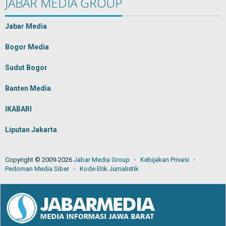
JABAR MEDIA GROUP
Jabar Media
Bogor Media
Sudut Bogor
Banten Media
IKABARI
Liputan Jakarta
Copyright © 2009-2026
Jabar Media Group
Kebijakan Privasi
Pedoman Media Siber
Kode Etik Jurnalistik