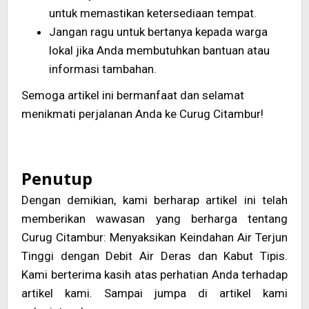
untuk memastikan ketersediaan tempat.
Jangan ragu untuk bertanya kepada warga
lokal jika Anda membutuhkan bantuan atau
informasi tambahan.
Semoga artikel ini bermanfaat dan selamat
menikmati perjalanan Anda ke Curug Citambur!
Penutup
Dengan demikian, kami berharap artikel ini telah
memberikan wawasan yang berharga tentang
Curug Citambur: Menyaksikan Keindahan Air Terjun
Tinggi dengan Debit Air Deras dan Kabut Tipis.
Kami berterima kasih atas perhatian Anda terhadap
artikel kami. Sampai jumpa di artikel kami