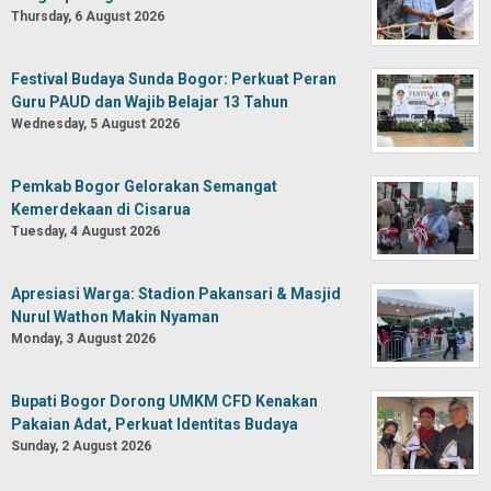
Thursday, 6 August 2026
Festival Budaya Sunda Bogor: Perkuat Peran
Guru PAUD dan Wajib Belajar 13 Tahun
Wednesday, 5 August 2026
Pemkab Bogor Gelorakan Semangat
Kemerdekaan di Cisarua
Tuesday, 4 August 2026
Apresiasi Warga: Stadion Pakansari & Masjid
Nurul Wathon Makin Nyaman
Monday, 3 August 2026
Bupati Bogor Dorong UMKM CFD Kenakan
Pakaian Adat, Perkuat Identitas Budaya
Sunday, 2 August 2026