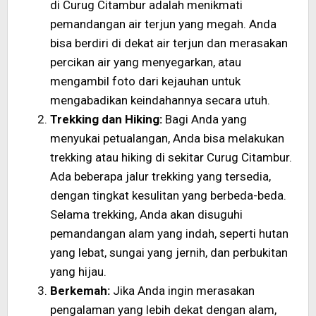
di Curug Citambur adalah menikmati
pemandangan air terjun yang megah. Anda
bisa berdiri di dekat air terjun dan merasakan
percikan air yang menyegarkan, atau
mengambil foto dari kejauhan untuk
mengabadikan keindahannya secara utuh.
Trekking dan Hiking:
Bagi Anda yang
menyukai petualangan, Anda bisa melakukan
trekking atau hiking di sekitar Curug Citambur.
Ada beberapa jalur trekking yang tersedia,
dengan tingkat kesulitan yang berbeda-beda.
Selama trekking, Anda akan disuguhi
pemandangan alam yang indah, seperti hutan
yang lebat, sungai yang jernih, dan perbukitan
yang hijau.
Berkemah:
Jika Anda ingin merasakan
pengalaman yang lebih dekat dengan alam,