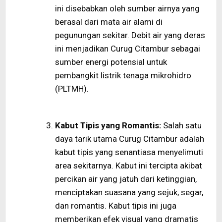
ini disebabkan oleh sumber airnya yang
berasal dari mata air alami di
pegunungan sekitar. Debit air yang deras
ini menjadikan Curug Citambur sebagai
sumber energi potensial untuk
pembangkit listrik tenaga mikrohidro
(PLTMH).
Kabut Tipis yang Romantis:
Salah satu
daya tarik utama Curug Citambur adalah
kabut tipis yang senantiasa menyelimuti
area sekitarnya. Kabut ini tercipta akibat
percikan air yang jatuh dari ketinggian,
menciptakan suasana yang sejuk, segar,
dan romantis. Kabut tipis ini juga
memberikan efek visual yang dramatis