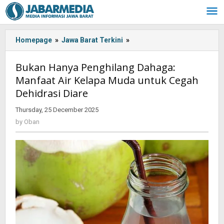
Skip
to
content
Homepage
»
Jawa Barat Terkini
»
Bukan
Hanya
Penghilang
Bukan Hanya Penghilang Dahaga:
Dahaga:
Manfaat Air Kelapa Muda untuk Cegah
Manfaat
Dehidrasi Diare
Air
Kelapa
Thursday, 25 December 2025
by
Muda
Oban
by
Oban
untuk
Cegah
Dehidrasi
Diare