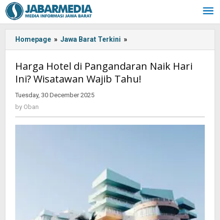
Skip
to
content
Homepage
»
Jawa Barat Terkini
»
Harga
Hotel
di
Harga Hotel di Pangandaran Naik Hari
Pangandaran
Ini? Wisatawan Wajib Tahu!
Naik
Hari
Tuesday, 30 December 2025
by
Ini?
Oban
by
Oban
Wisatawan
Wajib
Tahu!