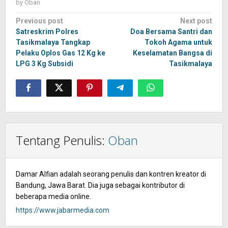
by
Oban
Post
Previous post
Next post
navigation
Satreskrim Polres
Doa Bersama Santri dan
Tasikmalaya Tangkap
Tokoh Agama untuk
Pelaku Oplos Gas 12 Kg ke
Keselamatan Bangsa di
LPG 3 Kg Subsidi
Tasikmalaya
Tentang Penulis:
Oban
Damar Alfian adalah seorang penulis dan kontren kreator di
Bandung, Jawa Barat. Dia juga sebagai kontributor di
beberapa media online.
https://www.jabarmedia.com