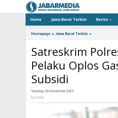
Skip
to
content
Home
Jawa Barat Terkini
Berita
Homepage
»
Jawa Barat Terkini
»
Satreskrim
Polres
Tasikmalaya
Satreskrim Polr
Tangkap
Pelaku
Pelaku Oplos Ga
Oplos
Gas
12
Subsidi
Kg
ke
LPG
Tuesday, 30 December 2025
by
3
Oban
by
Oban
Kg
Subsidi