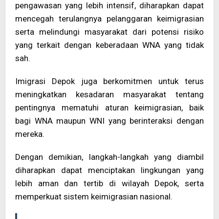
pengawasan yang lebih intensif, diharapkan dapat
mencegah terulangnya pelanggaran keimigrasian
serta melindungi masyarakat dari potensi risiko
yang terkait dengan keberadaan WNA yang tidak
sah.
Imigrasi Depok juga berkomitmen untuk terus
meningkatkan kesadaran masyarakat tentang
pentingnya mematuhi aturan keimigrasian, baik
bagi WNA maupun WNI yang berinteraksi dengan
mereka.
Dengan demikian, langkah-langkah yang diambil
diharapkan dapat menciptakan lingkungan yang
lebih aman dan tertib di wilayah Depok, serta
memperkuat sistem keimigrasian nasional.