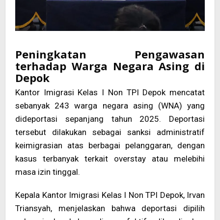
Peningkatan Pengawasan
terhadap Warga Negara Asing di
Depok
Kantor Imigrasi Kelas I Non TPI Depok mencatat
sebanyak 243 warga negara asing (WNA) yang
dideportasi sepanjang tahun 2025. Deportasi
tersebut dilakukan sebagai sanksi administratif
keimigrasian atas berbagai pelanggaran, dengan
kasus terbanyak terkait overstay atau melebihi
masa izin tinggal.
Kepala Kantor Imigrasi Kelas I Non TPI Depok, Irvan
Triansyah, menjelaskan bahwa deportasi dipilih