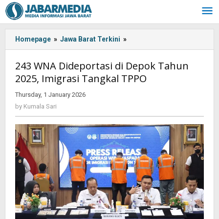
Skip
to
content
Homepage
»
Jawa Barat Terkini
»
243
WNA
Dideportasi
243 WNA Dideportasi di Depok Tahun
di
2025, Imigrasi Tangkal TPPO
Depok
Tahun
Thursday, 1 January 2026
by
2025,
Kumala
by
Kumala Sari
Imigrasi
Sari
Tangkal
TPPO