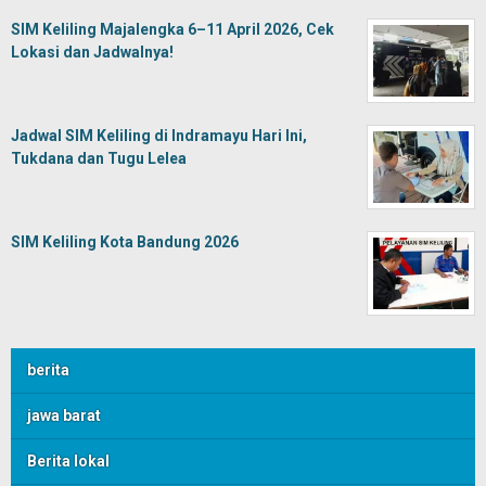
SIM Keliling Majalengka 6–11 April 2026, Cek
Lokasi dan Jadwalnya!
Jadwal SIM Keliling di Indramayu Hari Ini,
Tukdana dan Tugu Lelea
SIM Keliling Kota Bandung 2026
berita
jawa barat
Berita lokal