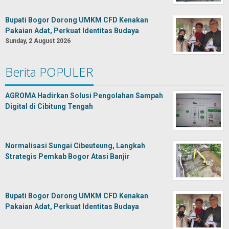
Bupati Bogor Dorong UMKM CFD Kenakan
Pakaian Adat, Perkuat Identitas Budaya
Sunday, 2 August 2026
Berita POPULER
AGROMA Hadirkan Solusi Pengolahan Sampah
Digital di Cibitung Tengah
Normalisasi Sungai Cibeuteung, Langkah
Strategis Pemkab Bogor Atasi Banjir
Bupati Bogor Dorong UMKM CFD Kenakan
Pakaian Adat, Perkuat Identitas Budaya