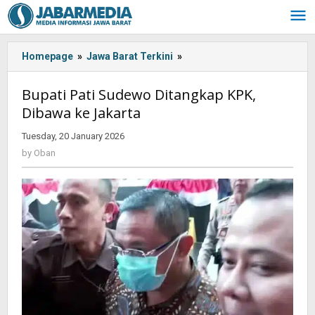
Skip
to
content
Homepage
»
Jawa Barat Terkini
»
Bupati
Pati
Sudewo
Bupati Pati Sudewo Ditangkap KPK,
Ditangkap
Dibawa ke Jakarta
KPK,
Dibawa
Tuesday, 20 January 2026
by
ke
Oban
by
Oban
Jakarta