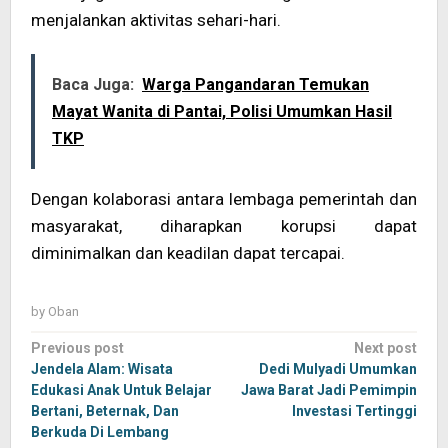
menjalankan aktivitas sehari-hari.
Baca Juga:
Warga Pangandaran Temukan
Mayat Wanita di Pantai, Polisi Umumkan Hasil
TKP
Dengan kolaborasi antara lembaga pemerintah dan
masyarakat, diharapkan korupsi dapat
diminimalkan dan keadilan dapat tercapai.
by
Oban
Post
Previous post
Next post
navigation
Jendela Alam: Wisata
Dedi Mulyadi Umumkan
Edukasi Anak Untuk Belajar
Jawa Barat Jadi Pemimpin
Bertani, Beternak, Dan
Investasi Tertinggi
Berkuda Di Lembang