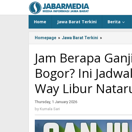
Skip
to
content
Home
Jawa Barat Terkini
Berita
Homepage
»
Jawa Barat Terkini
»
Jam
Berapa
Ganji
Jam Berapa Ganj
Genap
di
Bogor? Ini Jadwa
Puncak
Bogor?
Ini
Way Libur Natar
Jadwal
Ganjil
Genap
Thursday, 1 January 2026
by
dan
Kumala
by
Kumala Sari
One
Sari
Way
Libur
Nataru