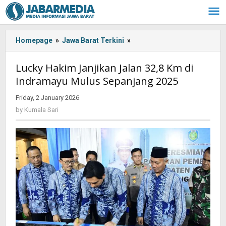
Skip
to
content
Homepage
»
Jawa Barat Terkini
»
Lucky
Hakim
Janjikan
Lucky Hakim Janjikan Jalan 32,8 Km di
Jalan
Indramayu Mulus Sepanjang 2025
32,8
Km
Friday, 2 January 2026
by
di
Kumala
by
Kumala Sari
Indramayu
Sari
Mulus
Sepanjang
2025