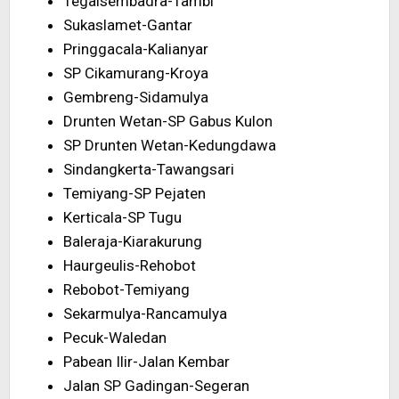
Tegalsembadra-Tambi
Sukaslamet-Gantar
Pringgacala-Kalianyar
SP Cikamurang-Kroya
Gembreng-Sidamulya
Drunten Wetan-SP Gabus Kulon
SP Drunten Wetan-Kedungdawa
Sindangkerta-Tawangsari
Temiyang-SP Pejaten
Kerticala-SP Tugu
Baleraja-Kiarakurung
Haurgeulis-Rehobot
Rebobot-Temiyang
Sekarmulya-Rancamulya
Pecuk-Waledan
Pabean Ilir-Jalan Kembar
Jalan SP Gadingan-Segeran