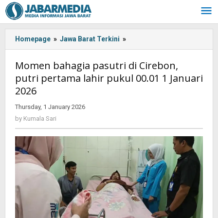
Skip
to
content
Homepage
»
Jawa Barat Terkini
»
Momen
bahagia
pasutri
Momen bahagia pasutri di Cirebon,
di
putri pertama lahir pukul 00.01 1 Januari
Cirebon,
2026
putri
pertama
Thursday, 1 January 2026
by
lahir
Kumala
by
Kumala Sari
pukul
Sari
00.01
1
Januari
2026