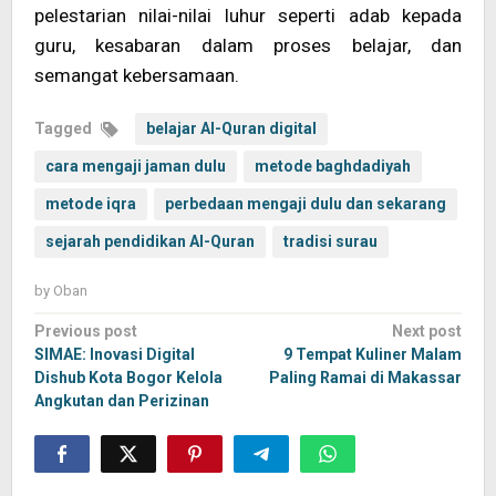
pelestarian nilai-nilai luhur seperti adab kepada
guru, kesabaran dalam proses belajar, dan
semangat kebersamaan.
Tagged
belajar Al-Quran digital
cara mengaji jaman dulu
metode baghdadiyah
metode iqra
perbedaan mengaji dulu dan sekarang
sejarah pendidikan Al-Quran
tradisi surau
by
Oban
Post
Previous post
Next post
navigation
SIMAE: Inovasi Digital
9 Tempat Kuliner Malam
Dishub Kota Bogor Kelola
Paling Ramai di Makassar
Angkutan dan Perizinan