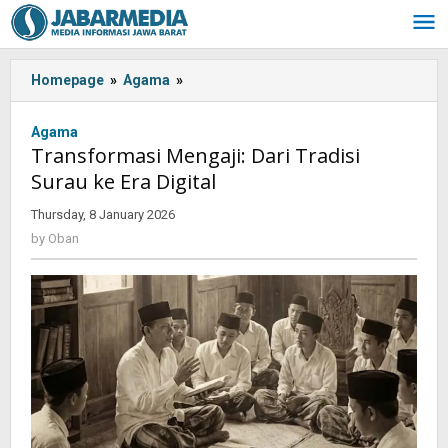
Skip
to
content
Homepage
»
Agama
»
Transformasi
Mengaji:
Dari
Agama
Tradisi
Transformasi Mengaji: Dari Tradisi
Surau
Surau ke Era Digital
ke
Era
Thursday, 8 January 2026
by
Digital
Oban
by
Oban