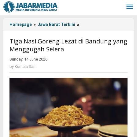
Skip
to
content
Homepage
»
Jawa Barat Terkini
»
Tiga
Nasi
Goreng
Tiga Nasi Goreng Lezat di Bandung yang
Lezat
Menggugah Selera
di
Bandung
Sunday, 14 June 2026
by
yang
Kumala
by
Kumala Sari
Menggugah
Sari
Selera