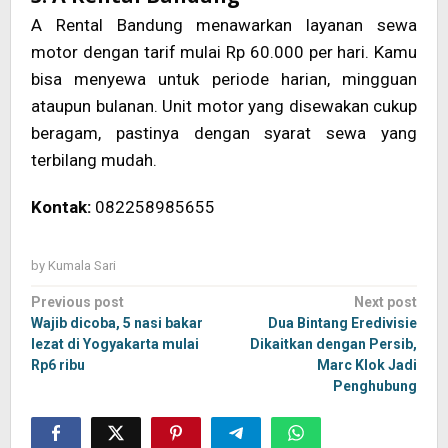
A Rental Bandung menawarkan layanan sewa
motor dengan tarif mulai Rp 60.000 per hari. Kamu
bisa menyewa untuk periode harian, mingguan
ataupun bulanan. Unit motor yang disewakan cukup
beragam, pastinya dengan syarat sewa yang
terbilang mudah.
Kontak:
082258985655
by
Kumala Sari
Post
Previous post
Next post
navigation
Wajib dicoba, 5 nasi bakar
Dua Bintang Eredivisie
lezat di Yogyakarta mulai
Dikaitkan dengan Persib,
Rp6 ribu
Marc Klok Jadi
Penghubung