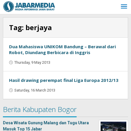
Skip
to
content
Tag:
berjaya
Dua Mahasiswa UNIKOM Bandung – Berawal dari
Robot, Diundang Berbicara di Inggris
Thursday, 9 May 2013
by
Oban
Hasil drawing perempat final Liga Europa 2012/13
Saturday, 16 March 2013
by
Oban
Berita Kabupaten Bogor
Desa Wisata Gunung Malang dan Tugu Utara
Masuk Top 15 Jabar