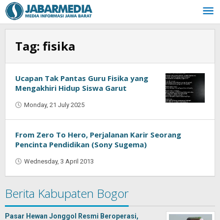
Skip
to
content
Tag:
fisika
Ucapan Tak Pantas Guru Fisika yang
Mengakhiri Hidup Siswa Garut
Monday, 21 July 2025
by
Oban
From Zero To Hero, Perjalanan Karir Seorang
Pencinta Pendidikan (Sony Sugema)
Wednesday, 3 April 2013
by
Oban
Berita Kabupaten Bogor
Pasar Hewan Jonggol Resmi Beroperasi,