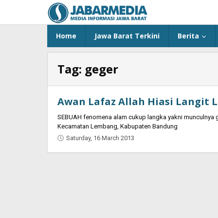
Skip
to
content
Home
Jawa Barat Terkini
Berita
Tag:
geger
Awan Lafaz Allah Hiasi Langit
SEBUAH fenomena alam cukup langka yakni munculnya g
Kecamatan Lembang, Kabupaten Bandung
Saturday, 16 March 2013
by
Oban