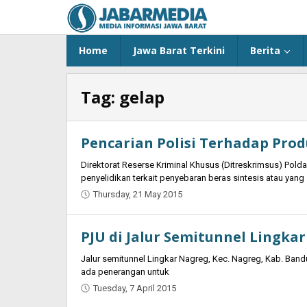
Skip
to
content
Home
Jawa Barat Terkini
Berita
Tag:
gelap
Pencarian Polisi Terhadap Prod
Direktorat Reserse Kriminal Khusus (Ditreskrimsus) Pold
penyelidikan terkait penyebaran beras sintesis atau yang
Thursday, 21 May 2015
by
Jaenal
Indra
PJU di Jalur Semitunnel Lingka
Saputra
Jalur semitunnel Lingkar Nagreg, Kec. Nagreg, Kab. Band
ada penerangan untuk
Tuesday, 7 April 2015
by
Jaenal