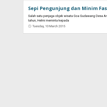
Indra
Sepi Pengunjung dan Minim Fas
Saputra
Salah satu penjaga objek wisata Goa Gudawang Desa Ar
tahun, Helmi meminta kepada
Tuesday, 10 March 2015
by
Jaenal
Indra
Saputra