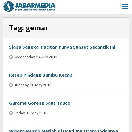
Skip
to
content
Tag:
gemar
Siapa Sangka, Pacitan Punya Sunset Secantik Ini
Wednesday, 24 July 2013
by
Oban
Resep Pindang Bumbu Kecap
Tuesday, 28 May 2013
by
Oban
Gurame Goreng Saus Tauco
Friday, 10 May 2013
by
Oban
Wisata Murah Meriah di Bandung Utara Indahnya