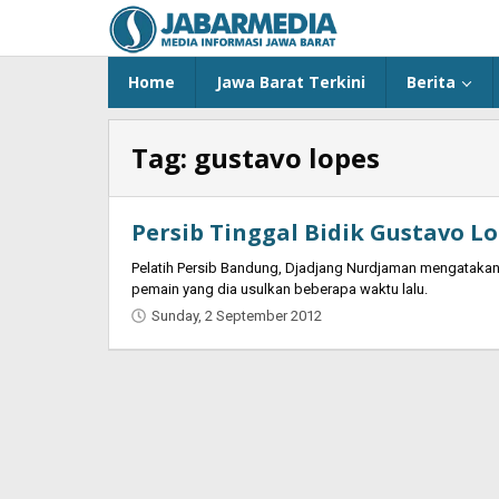
Skip
to
content
Home
Jawa Barat Terkini
Berita
Tag:
gustavo lopes
Persib Tinggal Bidik Gustavo L
Pelatih Persib Bandung, Djadjang Nurdjaman mengataka
pemain yang dia usulkan beberapa waktu lalu.
Sunday, 2 September 2012
by
Oban