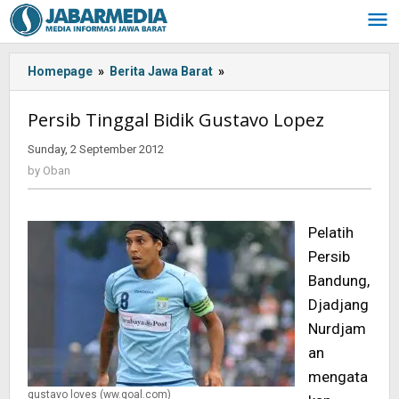
Skip
to
content
Homepage
»
Berita Jawa Barat
»
<!-
-:IN-
-
Persib Tinggal Bidik Gustavo Lopez
>Persib
Tinggal
Sunday, 2 September 2012
by
Bidik
Oban
by
Oban
Gustavo
Lopez<!-
-:-
Pelatih
-
Persib
>
Bandung,
Djadjang
Nurdjam
an
mengata
gustavo loves (ww.goal.com)