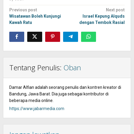
Post
Previous post
Next post
navigation
Wisatawan Boleh Kunjungi
Israel Kepung Alquds
Kawah Ratu
dengan Tembok Rasial
Tentang Penulis:
Oban
Damar Alfian adalah seorang penulis dan kontren kreator di
Bandung, Jawa Barat. Dia juga sebagai kontributor di
beberapa media online.
https://www.jabarmedia.com