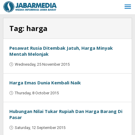
Skip
to
content
Tag:
harga
Pesawat Rusia Ditembak Jatuh, Harga Minyak
Mentah Melonjak
Wednesday, 25 November 2015
by
Jaenal
Indra
Saputra
Harga Emas Dunia Kembali Naik
Thursday, 8 October 2015
by
Oban
Hubungan Nilai Tukar Rupiah Dan Harga Barang Di
Pasar
Saturday, 12 September 2015
by
Oban