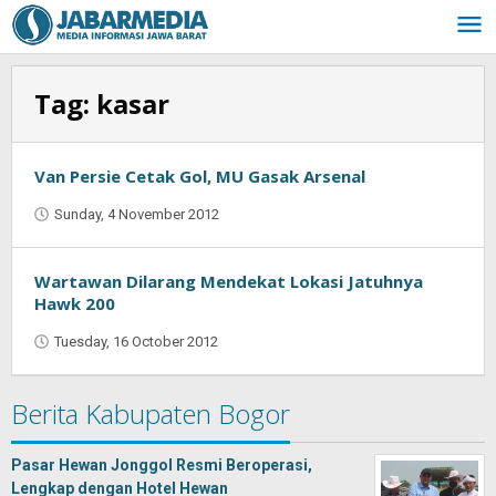
Skip
to
content
Tag:
kasar
Van Persie Cetak Gol, MU Gasak Arsenal
Sunday, 4 November 2012
by
Oban
Wartawan Dilarang Mendekat Lokasi Jatuhnya
Hawk 200
Tuesday, 16 October 2012
by
Oban
Berita Kabupaten Bogor
Pasar Hewan Jonggol Resmi Beroperasi,
Lengkap dengan Hotel Hewan