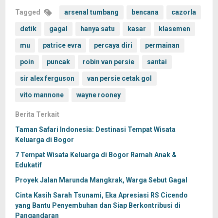
Tagged
arsenal tumbang
bencana
cazorla
detik
gagal
hanya satu
kasar
klasemen
mu
patrice evra
percaya diri
permainan
poin
puncak
robin van persie
santai
sir alex ferguson
van persie cetak gol
vito mannone
wayne rooney
Berita Terkait
Taman Safari Indonesia: Destinasi Tempat Wisata
Keluarga di Bogor
7 Tempat Wisata Keluarga di Bogor Ramah Anak &
Edukatif
Proyek Jalan Marunda Mangkrak, Warga Sebut Gagal
Cinta Kasih Sarah Tsunami, Eka Apresiasi RS Cicendo
yang Bantu Penyembuhan dan Siap Berkontribusi di
Pangandaran