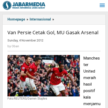
Skip
to
content
Homepage
»
Internasional
»
Van
Persie
Cetak
Van Persie Cetak Gol, MU Gasak Arsenal
Gol,
MU
Sunday, 4 November 2012
by
Gasak
Oban
by
Oban
Arsenal
Manches
ter
United
meraih
hasil
positif
kala
Foto:REUTERS/Darren Staples
menjamu