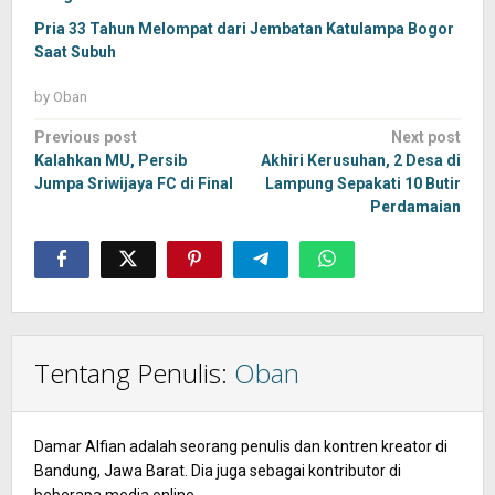
Pria 33 Tahun Melompat dari Jembatan Katulampa Bogor
Saat Subuh
by
Oban
Post
Previous post
Next post
navigation
Kalahkan MU, Persib
Akhiri Kerusuhan, 2 Desa di
Jumpa Sriwijaya FC di Final
Lampung Sepakati 10 Butir
Perdamaian
Tentang Penulis:
Oban
Damar Alfian adalah seorang penulis dan kontren kreator di
Bandung, Jawa Barat. Dia juga sebagai kontributor di